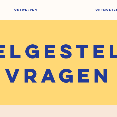
ONTWERPEN
ONTMOETE
elgeste
vragen