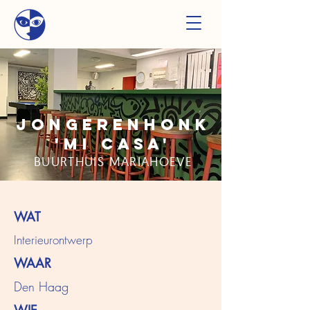
jongerenhonk
'mi casa'
BUURTHUIS MARIAHOEVE
WAT
Interieurontwerp
WAAR
Den Haag