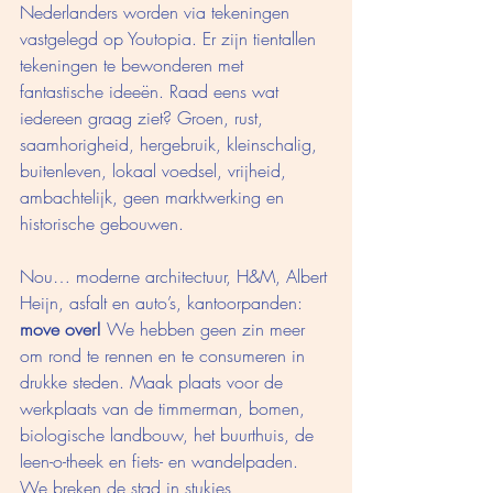
Nederlanders worden via tekeningen 
vastgelegd op Youtopia. Er zijn tientallen 
tekeningen te bewonderen met 
fantastische ideeën. Raad eens wat 
iedereen graag ziet? Groen, rust, 
saamhorigheid, hergebruik, kleinschalig, 
buitenleven, lokaal voedsel, vrijheid, 
ambachtelijk, geen marktwerking en 
historische gebouwen. 
Nou… moderne architectuur, H&M, Albert 
Heijn, asfalt en auto’s, kantoorpanden: 
move over!
 We hebben geen zin meer 
om rond te rennen en te consumeren in 
drukke steden. Maak plaats voor de 
werkplaats van de timmerman, bomen, 
biologische landbouw, het buurthuis, de 
leen-o-theek en fiets- en wandelpaden. 
We breken de stad in stukjes, 