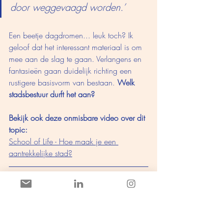
door weggevaagd worden.’
Een beetje dagdromen... leuk toch? Ik 
geloof dat het interessant materiaal is om 
mee aan de slag te gaan. Verlangens en 
fantasieën gaan duidelijk richting een 
rustigere basisvorm van bestaan.
 Welk 
stadsbestuur durft het aan? 
Bekijk ook deze onmisbare video over dit 
topic:
School of Life - Hoe maak je een 
aantrekkelijke stad?
Boekentips van LOUISE V:
Het boek van wonderlijke nieuwe dingen 