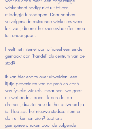
voor de consument, een ongezellige 
winkelstraat nodigt niet uit tot een 
middagje funshoppen. Daar hebben 
vervolgens de resterende winkeliers weer 
last van, die met het sneeuwbaleffect mee 
ten onder gaan. 
Heeft het internet dan officieel een einde 
gemaakt aan ‘handel’ als centrum van de 
stad?  
Ik kan hier enorm over uitweiden, een 
lijstje presenteren van de pro’s en con’s 
van fysieke winkels, maar nee, we gaan 
nu wat anders doen. Ik ben dol op 
dromen, dus stel nou dat het antwoord ja 
is. Hoe zou het nieuwe stadscentrum er 
dan uit kunnen zien? Laat ons 
geïnspireerd raken door de volgende 