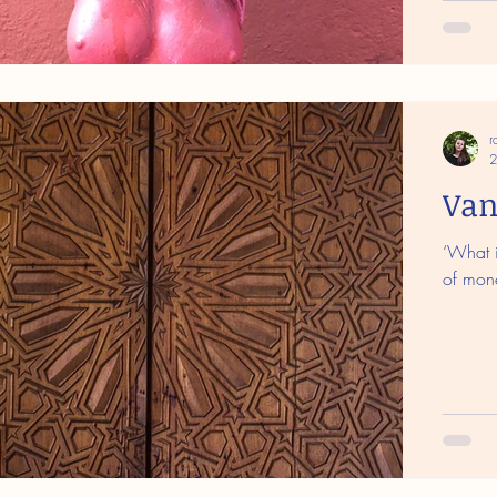
r
2
Van
‘What i
of mone