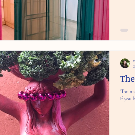
r
2
The
'The re
if you l