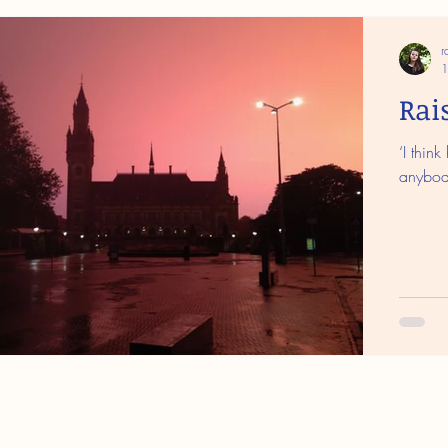
r
1
Rai
‘I thin
anybod