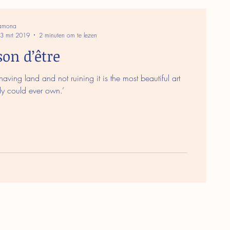
amona
3 mrt 2019
2 minuten om te lezen
son d’être
k having land and not ruining it is the most beautiful art
y could ever own.’