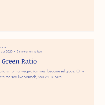
amona
 apr 2020
2 minuten om te lezen
 Green Ratio
lationship man-vegetation must become religious. Only
ove the tree like yourself, you will survive'