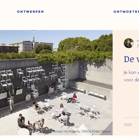
ONTWERPEN
ONTMOETE
r
7
De 
Je kan 
voor d