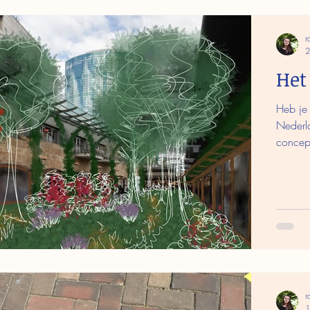
r
2
Het
Heb je 
Nederla
concep
r
1