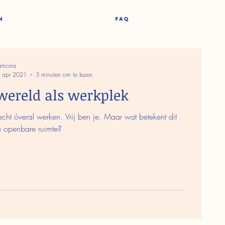
N
FAQ
amona
 apr 2021
3 minuten om te lezen
wereld als werkplek
echt óveral werken. Vrij ben je. Maar wat betekent dit
e openbare ruimte?