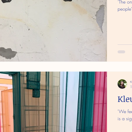
‘The on
people
r
1
Kle
'We fee
is a sig