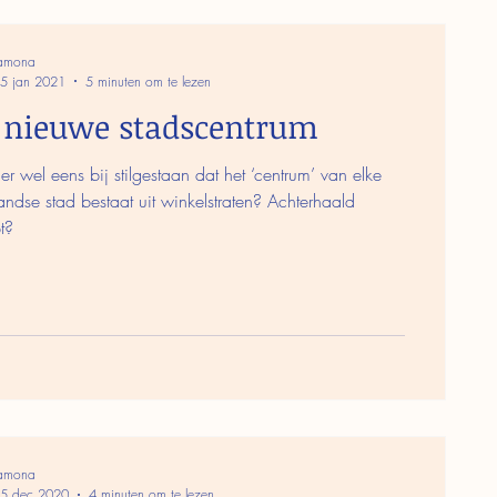
amona
5 jan 2021
5 minuten om te lezen
 nieuwe stadscentrum
er wel eens bij stilgestaan dat het ‘centrum’ van elke
ndse stad bestaat uit winkelstraten? Achterhaald
t?
amona
5 dec 2020
4 minuten om te lezen