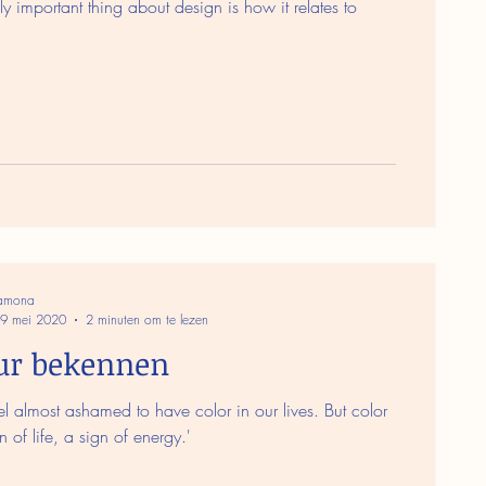
ly important thing about design is how it relates to
’
amona
9 mei 2020
2 minuten om te lezen
ur bekennen
l almost ashamed to have color in our lives. But color
n of life, a sign of energy.'