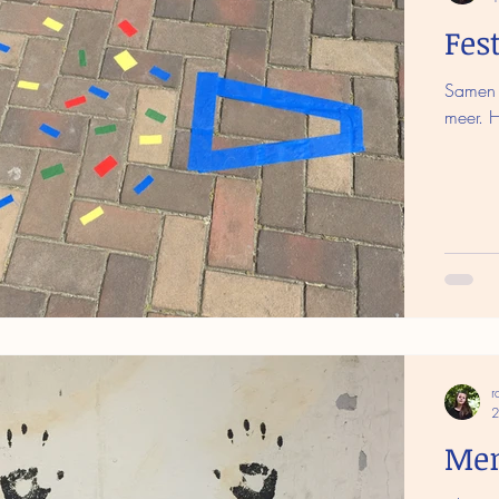
Fes
Samen e
meer. H
r
2
Me