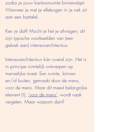
zodra je jouw kantoorruimte binnenstapt.
Wanneer je met je ellebogen in je nek zit 
aan een bartafel.
Ken je dat? Mocht je het je afvragen; dit 
zijn typische voorbeelden van (een 
gebrek aan) interieurarchitectuur. 
Interieurarchitectuur kán overal zijn. Het is 
in principe ruimtelijk ontwerpen op 
menselijke maat. Een ruimte, binnen 
en/of buiten, gemaakt door de mens, 
voor de mens. Maar dit meest belangrijke 
element (!), 
‘voor de mens’
, wordt vaak 
vergeten. Maar waarom dan? 